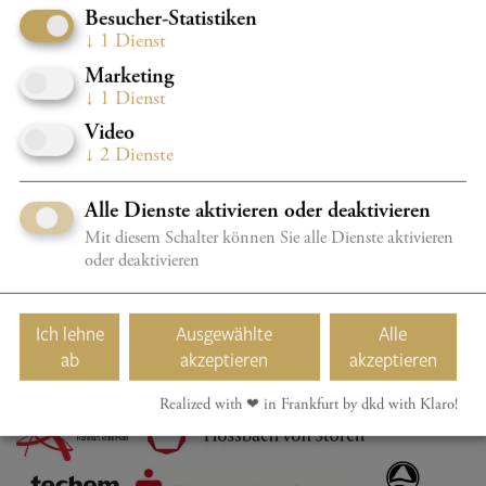
Besucher-Statistiken
Lebensenttäuschungen kompensierte – und vieles mehr!
↓
1
Dienst
19.00 Uhr, Casals Forum, Großer Saal
Marketing
KONZERTEINFÜHRUNG K20
↓
1
Dienst
Was die Musik mit Ihnen macht!
Video
Mit Prof. Stefan Kölsch
↓
2
Dienste
Änderungen vorbehalten.
Alle Dienste aktivieren oder deaktivieren
Mit diesem Schalter können Sie alle Dienste aktivieren
oder deaktivieren
FÖRDERER
Ich lehne
Ausgewählte
Alle
ab
akzeptieren
akzeptieren
Realized with ❤︎ in Frankfurt by dkd with Klaro!