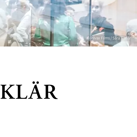
© Pilvax Films / Sára Tímár
KLÄR